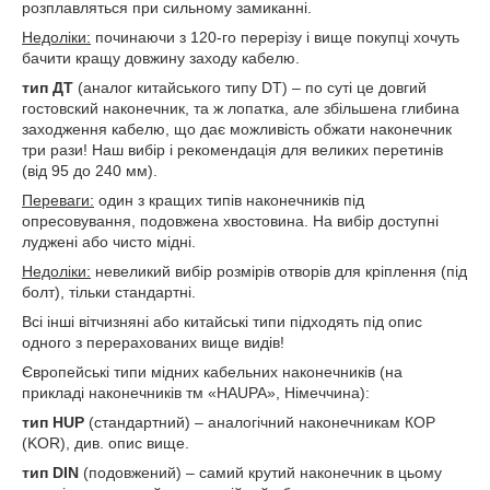
розплавляться при сильному замиканні.
Недоліки:
починаючи з 120-го перерізу і вище покупці хочуть
бачити кращу довжину заходу кабелю.
тип ДТ
(аналог китайського типу DT) – по суті це довгий
гостовский наконечник, та ж лопатка, але збільшена глибина
заходження кабелю, що дає можливість обжати наконечник
три рази! Наш вибір і рекомендація для великих перетинів
(від 95 до 240 мм).
Переваги:
один з кращих типів наконечників під
опресовування, подовжена хвостовина. На вибір доступні
луджені або чисто мідні.
Недоліки:
невеликий вибір розмірів отворів для кріплення (під
болт), тільки стандартні.
Всі інші вітчизняні або китайські типи підходять під опис
одного з перерахованих вище видів!
Європейські типи мідних кабельних наконечників (на
прикладі наконечників тм «HAUPA», Німеччина):
тип
HUP
(стандартний) – аналогічний наконечникам КОР
(KOR), див. опис вище.
тип
DIN
(подовжений) – самий крутий наконечник в цьому