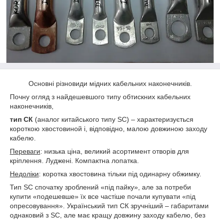
Основні різновиди мідних кабельних наконечників.
Почну огляд з найдешевшого типу обтискних кабельних
наконечників,
тип СК
(аналог китайського типу SC) – характеризується
короткою хвостовиной і, відповідно, малою довжиною заходу
кабелю.
Переваги
: низька ціна, великий асортимент отворів для
кріплення. Луджені. Компактна лопатка.
Недоліки
: коротка хвостовина тільки під одинарну обжимку.
Тип SC спочатку зроблений «під пайку», але за потреби
купити «подешевше» їх все частіше почали купувати «під
опресовування». Український тип СК зручніший – габаритами
однаковий з SC, але має кращу довжину заходу кабелю, без