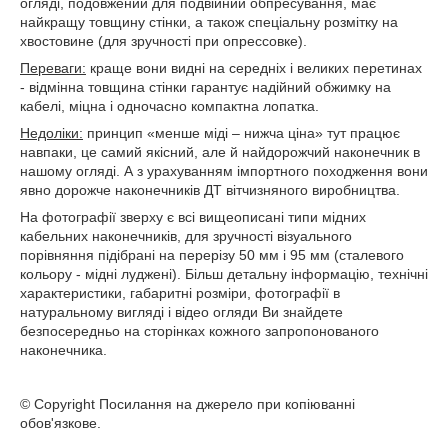
огляді, подовжений для подвійний обпресування, має
найкращу товщину стінки, а також спеціальну розмітку на
хвостовине (для зручності при опрессовке).
Переваги:
краще вони видні на середніх і великих перетинах
- відмінна товщина стінки гарантує надійний обжимку на
кабелі, міцна і одночасно компактна лопатка.
Недоліки:
принцип «менше міді – нижча ціна» тут працює
навпаки, це самий якісний, але й найдорожчий наконечник в
нашому огляді. А з урахуванням імпортного походження вони
явно дорожче наконечників ДТ вітчизняного виробництва.
На фотографії зверху є всі вищеописані типи мідних
кабельних наконечників, для зручності візуального
порівняння підібрані на перерізу 50 мм і 95 мм (сталевого
кольору - мідні луджені). Більш детальну інформацію, технічні
характеристики, габаритні розміри, фотографії в
натуральному вигляді і відео огляди Ви знайдете
безпосередньо на сторінках кожного запропонованого
наконечника.
© Copyright Посилання на джерело при копіюванні
обов'язкове.