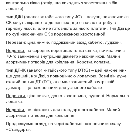
контрольно вікна (отвір, що виходять з хвостовины в бік
лопатки).
тип ДЖІ
(аналог китайського типу JG) – покупці наконечників
СК хочуть «краще та дешевше», що означає потребу в
гарному якості, але не готовність за нього платити. Тип Джі це
по суті наконечник СК з подовженою хвостовиной.
Переваги
: ціна нижче, подовжений захід кабелю, луджені.
Недоліки:
на середніх перетинах тонка стінка, починаючи з
70-го занижений внутрішній діаметр наконечиков. Малий
асортимент отворів для кріплення. Коротка лопатка.
тип ДТ
-
Ж
(аналог китайського типу DT(G) – цей наконечник
ще довший, ніж Джі, з повноцінною лопаткою. Зовні він дуже
схожий на тип ДТ (DT), але має занижений внутрішній
діаметр – це наконечники для усіченого кабелю.
Переваги:
ціна нижче, довга хвостовина, луджені. Нормальна
лопатка.
Недоліки:
не підходить для стандартного кабелю. Малий
асортимент отворів для кріплення.
Продовжуємо огляд, на черзі кабельні наконечники класу
«Стандарт»: