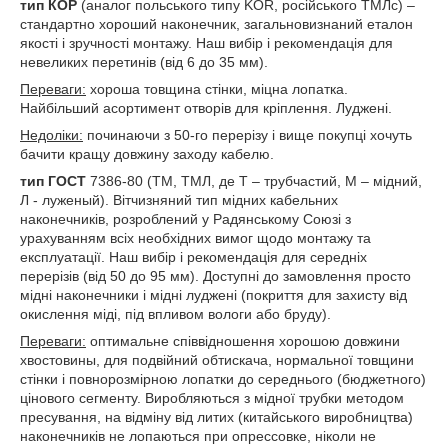
тип КОР
(аналог польського типу KOR, російського ТМЛс) –
стандартно хороший наконечник, загальновизнаний еталон
якості і зручності монтажу. Наш вибір і рекомендація для
невеликих перетинів (від 6 до 35 мм).
Переваги:
хороша товщина стінки, міцна лопатка.
Найбільший асортимент отворів для кріплення. Луджені.
Недоліки:
починаючи з 50-го перерізу і вище покупці хочуть
бачити кращу довжину заходу кабелю.
тип ГОСТ
7386-80 (ТМ, ТМЛ, де Т – трубчастий, М – мідний,
Л - луженый). Вітчизняний тип мідних кабельних
наконечників, розроблений у Радянському Союзі з
урахуванням всіх необхідних вимог щодо монтажу та
експлуатації. Наш вибір і рекомендація для середніх
перерізів (від 50 до 95 мм). Доступні до замовлення просто
мідні наконечники і мідні луджені (покриття для захисту від
окислення міді, під впливом вологи або бруду).
Переваги:
оптимальне співвідношення хорошою довжини
хвостовины, для подвійний обтискача, нормальної товщини
стінки і повнорозмірною лопатки до середнього (бюджетного)
цінового сегменту. Виробляються з мідної трубки методом
пресування, на відміну від литих (китайського виробництва)
наконечників не лопаються при опрессовке, ніколи не