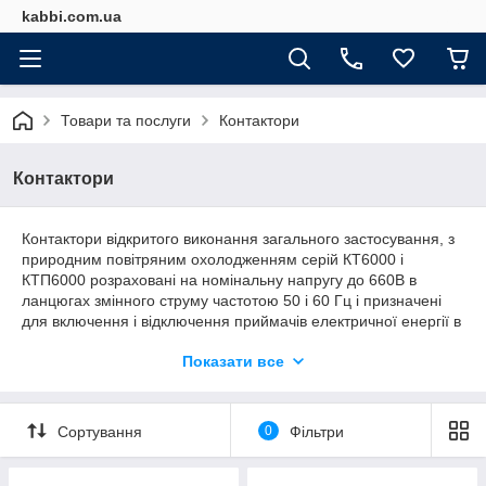
kabbi.com.ua
Товари та послуги
Контактори
Контактори
Контактори відкритого виконання загального застосування, з
природним повітряним охолодженням серій КТ6000 і
КТП6000 розраховані на номінальну напругу до 660В в
ланцюгах змінного струму частотою 50 і 60 Гц і призначені
для включення і відключення приймачів електричної енергії в
умовах помірного (У) клімату для категорії розміщення 3 по
Показати все
ГОСТ 15150.
Сортування
0
Фільтри