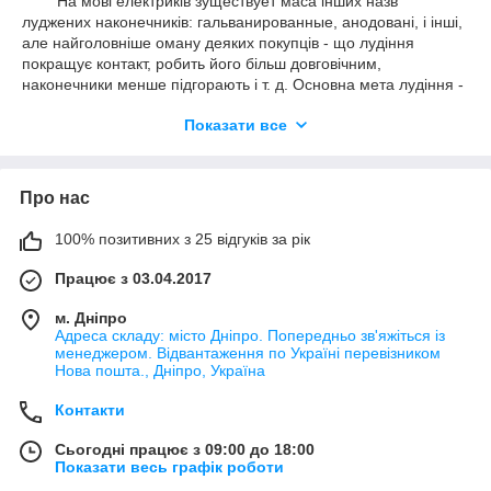
На мові електриків з
уществует маса інших назв
луджених наконечників: гальванированные, анодовані, і інші,
але найголовніше оману деяких покупців - що лудіння
покращує контакт, робить його більш довговічним,
наконечники менше підгорають і т. д. Основна мета лудіння -
оберігання мідної поверхні від окислення! У Радянському
Показати все
союзі це називалося "морським" виконанням, маючи на увазі
використання на кораблях і судах, в умовах агресивного
вологого середовища.
Про нас
Якісний український виробник кабельних наконечників,
пропонованих на нашому сайті, забезпечує найкраще
поєднання ціна/якість товару.
100% позитивних з 25 відгуків за рік
Працює з 03.04.2017
м. Дніпро
Адреса складу: місто Дніпро. Попередньо зв'яжіться із
менеджером. Відвантаження по Україні перевізником
Нова пошта., Дніпро, Україна
Контакти
Сьогодні працює з 09:00 до 18:00
Показати весь графік роботи