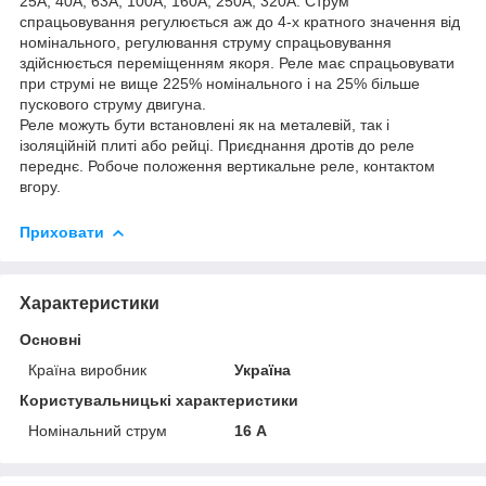
25А, 40А, 63А, 100А, 160А, 250А, 320А. Струм
спрацьовування регулюється аж до 4-х кратного значення від
номінального, регулювання струму спрацьовування
здійснюється переміщенням якоря. Реле має спрацьовувати
при струмі не вище 225% номінального і на 25% більше
пускового струму двигуна.
Реле можуть бути встановлені як на металевій, так і
ізоляційній плиті або рейці. Приєднання дротів до реле
переднє. Робоче положення вертикальне реле, контактом
вгору.
Приховати
Характеристики
Основні
Країна виробник
Україна
Користувальницькі характеристики
Номінальний струм
16 А