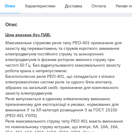
Опис
Характеристики
Доставка
Оплата
Умови п
Опис
Ціна вказана без ПДВ.
Максимальне струмове реле типу РЕО-401 призначене для
захисту від перевантажень та струмів короткого замикання
електродвигунів постійного струму та асинхронних
електродвигунів із фазним ротором змінного струму при
частоті 50 Гц. Без відрегульованого максимального захисту
робота крана є неприпустимою.
Багатополюсне реле РЕО-401, що складається з кількох
електромагнітних систем реле та одного блок-контакту,
зібраних на загальній скобі, призначене для комплексного
захисту електродвигунів.
Реле випускається в єдиному кліматичному виконанні,
призначеному для експлуатації в умовах, нормованих для
виконання У та ХЛ категорії розміщення 3 за ГОСТ 15150
(РЕО-401 УХЛ3).
Реле максимального струму типу РЕО 401 мають виконання
по номінальному струму котушки, що втягує: 6А, 10А, 16А,