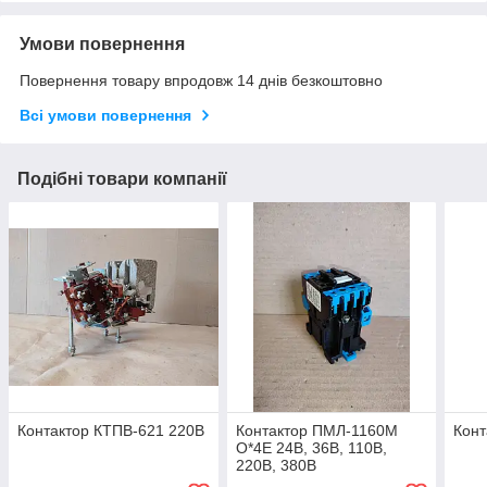
Умови повернення
Повернення товару впродовж 14 днів безкоштовно
Всі умови повернення
Подібні товари компанії
Контактор КТПВ-621 220В
Контактор ПМЛ-1160М
Конт
О*4Е 24В, 36В, 110В,
220В, 380В