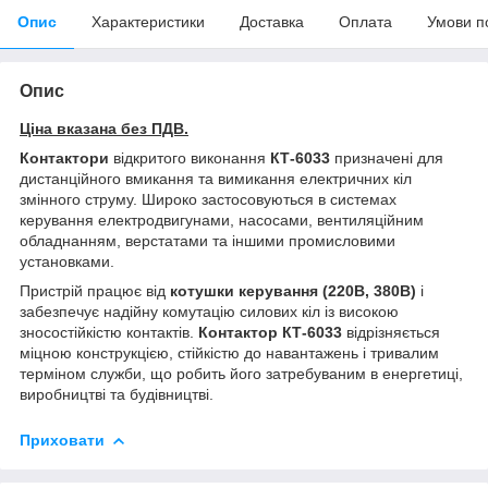
Опис
Характеристики
Доставка
Оплата
Умови п
Опис
Ціна вказана без ПДВ.
Контактори
відкритого виконання
КТ-6033
призначені для
дистанційного вмикання та вимикання електричних кіл
змінного струму. Широко застосовуються в системах
керування електродвигунами, насосами, вентиляційним
обладнанням, верстатами та іншими промисловими
установками.
Пристрій працює від
котушки керування (220В, 380В)
і
забезпечує надійну комутацію силових кіл із високою
зносостійкістю контактів.
Контактор КТ-6033
відрізняється
міцною конструкцією, стійкістю до навантажень і тривалим
терміном служби, що робить його затребуваним в енергетиці,
виробництві та будівництві.
Приховати