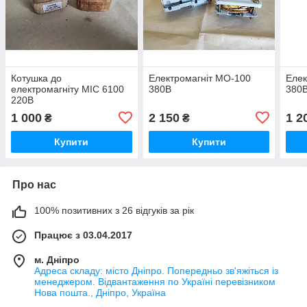
Котушка до
Електромагніт МО-100
Елек
електромагніту МІС 6100
380В
380
220В
1 000
2 150
1 2
₴
₴
Купити
Купити
Про нас
100% позитивних з 26 відгуків за рік
Працює з 03.04.2017
м. Дніпро
Адреса складу: місто Дніпро. Попередньо зв'яжіться із
менеджером. Відвантаження по Україні перевізником
Нова пошта., Дніпро, Україна