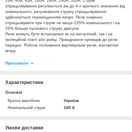
25А, 40А, 63А, 100А, 160А, 250А, 320А. Струм
спрацьовування регулюється аж до 4-х кратного значення від
номінального, регулювання струму спрацьовування
здійснюється переміщенням якоря. Реле повинно
спрацьовувати при струмі не вище 225% номінального і на
25% більше пускового струму двигуна.
Реле можуть бути встановлені як на металічній, так і на
ізоляційній плиті або рейці. Приєднання проводів до реле
переднє. Робоче положення вертикальне реле, контактом
вгору.
Приховати
Характеристики
Основні
Країна виробник
Україна
Номінальний струм
160 А
Умови доставки