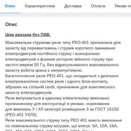
Опис
Характеристики
Доставка
Оплата
Умови п
Опис
Ціна вказана без ПДВ.
Максимальне струмове реле типу РЕО-401 призначене для
захисту від перевантажень і струмів короткого замикання
електродвигунів постійного струму і асинхронних
електродвигунів з фазним ротором змінного струму при
частоті мережі 50 Гц. Без відрегульованого максимального
захисту робота крана є неприпустимою.
Багатополюсне реле РЕО-401, що складається з декількох
електромагнітних систем реле і одного блок-контакту,
зібраних на спільній скобі, призначене для комплексного
захисту електродвигунів.
Реле випускається в єдиному кліматичному виконанні,
призначеному для експлуатації в умовах, нормованих
для виконань У і ХЛ категорії розміщення 3 за ГОСТ 15150
(РЕО-401 УХЛ3).
Реле максимального струму типу РЕО 401 мають виконання
по номінальному струму котушки, що втягує: 6А, 10А, 16А,