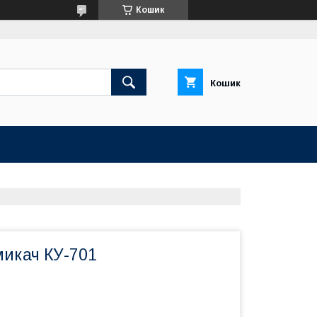
Кошик
Кошик
микач КУ-701