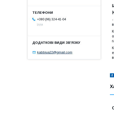
Ц
-
+380 (96) 324-41-04
в
Ілля
К
о
г
К
kabbiua22@gmail.com
е
в
Х