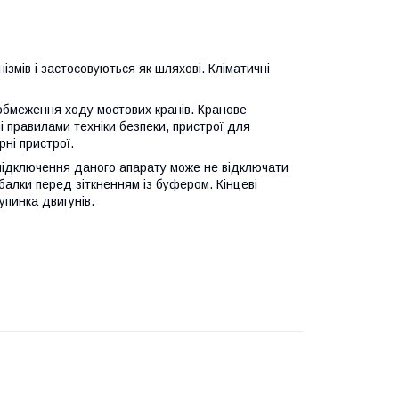
змів і застосовуються як шляхові. Кліматичні
обмеження ходу мостових кранів. Кранове
і правилами техніки безпеки, пристрої для
ні пристрої.
а підключення даного апарату може не відключати
балки перед зіткненням із буфером. Кінцеві
упинка двигунів.