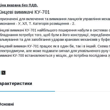
іна вказана без ПДВ.
Кінцеві вимикачі КУ-701
 призначені для включення та вимикання ланцюгів управління механі
иконання - У, ХЛ, Т. Категорія розміщення - 2.
інцеві вимикачі КУ-701 найбільшого поширення набули в системах 
бладнання потребує того, щоб були в його конструкції, передбачен
альмування та для запобігання ударам кранових механізмів у буфер
інцевий вимикач КУ-701 працює як в один бік, так і в інший. Схем
лектродвигуни, але може подавати сигнал для уповільненого руху 
имикачі КУ-700 встановлюються у місцях, де потрібна послідовна з
арактеристики
Основні