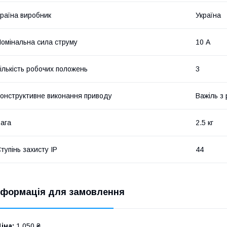
раїна виробник
Україна
омінальна сила струму
10 А
ількість робочих положень
3
онструктивне виконання приводу
Важіль з
ага
2.5 кг
тупінь захисту IP
44
нформація для замовлення
іна:
1 050 ₴