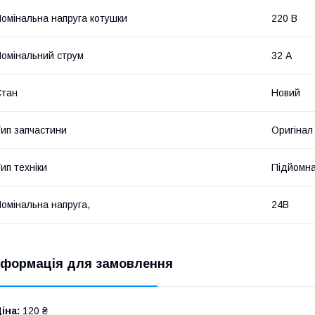
омінальна напруга котушки
220 В
омінальний струм
32 А
Стан
Новий
ип запчастини
Оригінал
ип техніки
Підйомна
омінальна напруга,
24В
нформація для замовлення
іна:
120 ₴