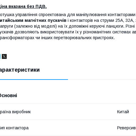
іна вказана без ПДВ.
отушка управління спроектована для маніпулювання контакторами т
итайським магнітних пускачів
і контакторів на струми 25А, 32А,
апруги (залежно від моделі) на їх допоміжні керуючі ланцюги. Різні
ускачів дозволяють використовувати їх у різноманітних системах а
рансформаторах чи інших перетворювальних пристроях.
арактеристики
Основні
раїна виробник
Китай
ип контактора
Реверсив