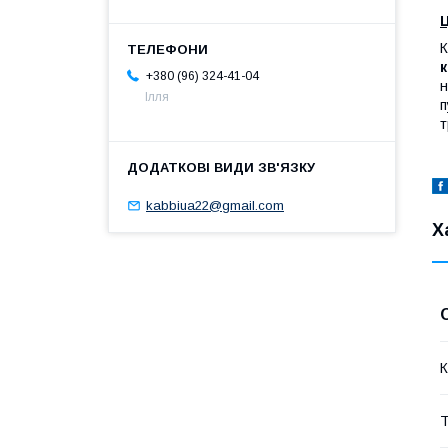
Ц
К
к
+380 (96) 324-41-04
н
Ілля
п
т
kabbiua22@gmail.com
Х
К
Т