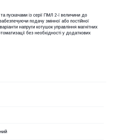
а пускачами із серії ПМЛ 2-ї величини до
 забезпечуючи подачу змінної або постійної
 варіанти напруги котушок управління магнітних
втоматизації без необхідності у додаткових
ний